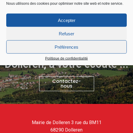
Nous utilisons des cookies pour optimiser notre site web et notre service.
Accepter
Refuser
Préférences
Politique de confidentialité
Dolleren, à votre écoute ...
Contactez-
nous
Mairie de Dolleren 3 rue du BM11
68290 Dolleren