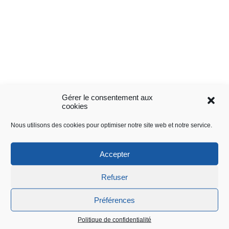
Gérer le consentement aux
cookies
Dolleren, à votre écoute ...
Nous utilisons des cookies pour optimiser notre site web et notre service.
Contactez-
Accepter
nous
Refuser
Préférences
Mairie de Dolleren 3 rue du BM11
Politique de confidentialité